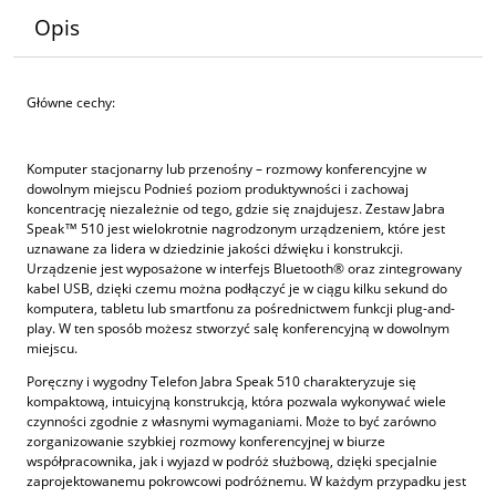
Opis
Główne cechy:
Komputer stacjonarny lub przenośny – rozmowy konferencyjne w
dowolnym miejscu
Podnieś poziom produktywności i zachowaj
koncentrację niezależnie od tego, gdzie się znajdujesz. Zestaw Jabra
Speak™ 510 jest wielokrotnie nagrodzonym urządzeniem, które jest
uznawane za lidera w dziedzinie jakości dźwięku i konstrukcji.
Urządzenie jest wyposażone w interfejs Bluetooth® oraz zintegrowany
kabel USB, dzięki czemu można podłączyć je w ciągu kilku sekund do
komputera, tabletu lub smartfonu za pośrednictwem funkcji plug-and-
play. W ten sposób możesz stworzyć salę konferencyjną w dowolnym
miejscu.
Poręczny i wygodny
Telefon Jabra Speak 510 charakteryzuje się
kompaktową, intuicyjną konstrukcją, która pozwala wykonywać wiele
czynności zgodnie z własnymi wymaganiami. Może to być zarówno
zorganizowanie szybkiej rozmowy konferencyjnej w biurze
współpracownika, jak i wyjazd w podróż służbową, dzięki specjalnie
zaprojektowanemu pokrowcowi podróżnemu. W każdym przypadku jest