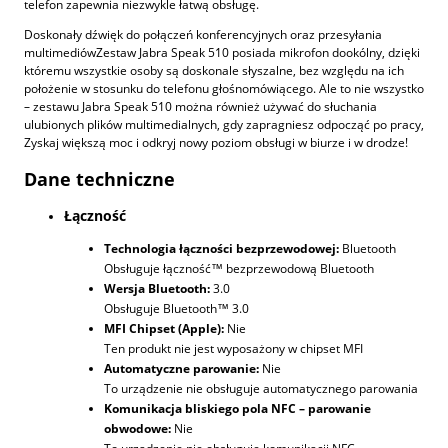
telefon zapewnia niezwykle łatwą obsługę.
Doskonały dźwięk do połączeń konferencyjnych oraz przesyłania
multimediów
Zestaw Jabra Speak 510 posiada mikrofon dookólny, dzięki
któremu wszystkie osoby są doskonale słyszalne, bez względu na ich
położenie w stosunku do telefonu głośnomówiącego. Ale to nie wszystko
– zestawu Jabra Speak 510 można również używać do słuchania
ulubionych plików multimedialnych, gdy zapragniesz odpocząć po pracy,
Zyskaj większą moc i odkryj nowy poziom obsługi w biurze i w drodze!
Dane techniczne
Łączność
Technologia łączności bezprzewodowej:
Bluetooth
Obsługuje łączność™ bezprzewodową Bluetooth
Wersja Bluetooth:
3.0
Obsługuje Bluetooth™ 3.0
MFI Chipset (Apple):
Nie
Ten produkt nie jest wyposażony w chipset MFI
Automatyczne parowanie:
Nie
To urządzenie nie obsługuje automatycznego parowania
Komunikacja bliskiego pola NFC – parowanie
obwodowe:
Nie