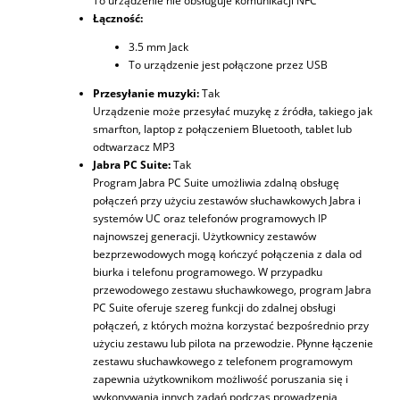
To urządzenie nie obsługuje komunikacji NFC
Łączność:
3.5 mm Jack
To urządzenie jest połączone przez USB
Przesyłanie muzyki:
Tak
Urządzenie może przesyłać muzykę z źródła, takiego jak
smarfton, laptop z połączeniem Bluetooth, tablet lub
odtwarzacz MP3
Jabra PC Suite:
Tak
Program Jabra PC Suite umożliwia zdalną obsługę
połączeń przy użyciu zestawów słuchawkowych Jabra i
systemów UC oraz telefonów programowych IP
najnowszej generacji. Użytkownicy zestawów
bezprzewodowych mogą kończyć połączenia z dala od
biurka i telefonu programowego. W przypadku
przewodowego zestawu słuchawkowego, program Jabra
PC Suite oferuje szereg funkcji do zdalnej obsługi
połączeń, z których można korzystać bezpośrednio przy
użyciu zestawu lub pilota na przewodzie. Płynne łączenie
zestawu słuchawkowego z telefonem programowym
zapewnia użytkownikom możliwość poruszania się i
wykonywania innych zadań podczas prowadzenia