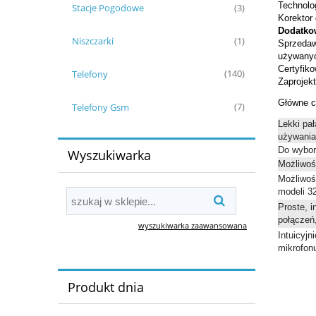
Technolo
Stacje Pogodowe
(3)
Korektor
Dodatko
Niszczarki
(1)
Sprzedaw
używanyc
Certyfik
Telefony
(140)
Zaprojekt
Główne c
Telefony Gsm
(7)
Lekki pa
używania
Do wybor
Wyszukiwarka
Możliwoś
Możliwoś
modeli 3
Proste, i
połączeń,
wyszukiwarka zaawansowana
Intuicyj
mikrofonu
Produkt dnia