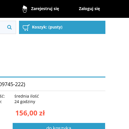
Zaloguj się
Zarejestruj się
Koszyk:
(pusty)
09745-222)
ść:
średnia ilość
w:
24 godziny
156,00 zł
do koszyka
.