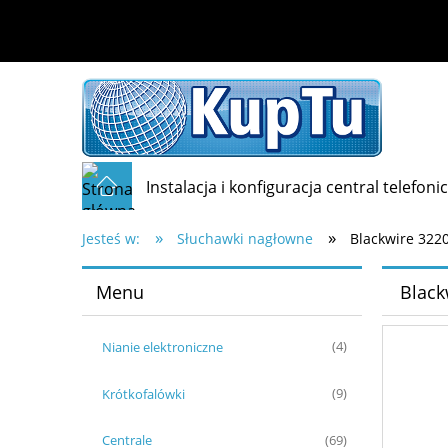
Instalacja i konfiguracja central telefoni
»
»
Jesteś w:
Słuchawki nagłowne
Blackwire 322
Menu
Black
Nianie elektroniczne
(4)
Krótkofalówki
(9)
Centrale
(69)