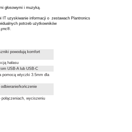
mi głosowymi i muzyką.
 IT uzyskiwanie informacji o zestawach Plantronics
ywidualnych potrzeb użytkowników
 Lync®.
zniki powodują komfort
kcją hałasu
ączom USB-A lub USB-C
za pomocą wtyczki 3.5mm dla
 odbieranie/kończenie
o połączeniach, wyciszeniu