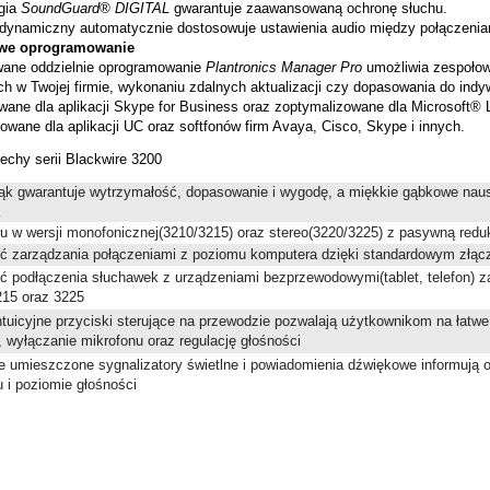
gia
SoundGuard® DIGITAL
gwarantuje zaawansowaną ochronę słuchu.
 dynamiczny automatycznie dostosowuje ustawienia audio między połączenia
we oprogramowanie
ane oddzielnie oprogramowanie
Plantronics Manager Pro
umożliwia zespołowi
h w Twojej firmie, wykonaniu zdalnych aktualizacji czy dopasowania do ind
owane dla aplikacji Skype for Business oraz zoptymalizowane dla Microsoft®
owane dla aplikacji UC oraz softfonów firm Avaya, Cisco, Skype i innych.
echy serii Blackwire 3200
łąk gwarantuje wytrzymałość, dopasowanie i wygodę, a miękkie gąbkowe naus
u w wersji monofonicznej(3210/3215) oraz stereo(3220/3225) z pasywną redu
ć zarządzania połączeniami z poziomu komputera dzięki standardowym zł
ć podłączenia słuchawek z urządzeniami bezprzewodowymi(tablet, telefon) 
215 oraz 3225
ntuicyjne przyciski sterujące na przewodzie pozwalają użytkownikom na łatwe
 wyłączanie mikrofonu oraz regulację głośności
nie umieszczone sygnalizatory świetlne i powiadomienia dźwiękowe informują 
 i poziomie głośności