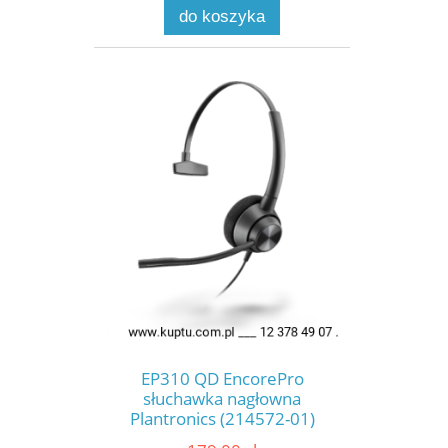
do koszyka
EP310 QD EncorePro
słuchawka nagłowna
Plantronics (214572-01)