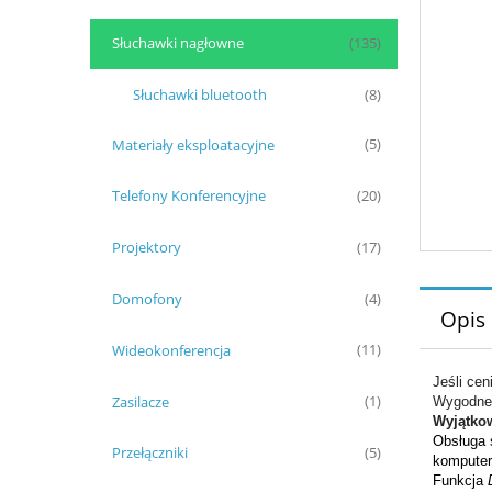
Słuchawki nagłowne
(135)
Słuchawki bluetooth
(8)
Materiały eksploatacyjne
(5)
Telefony Konferencyjne
(20)
Projektory
(17)
Domofony
(4)
Opis
Wideokonferencja
(11)
Jeśli ce
Zasilacze
(1)
Wygodne,
Wyjątko
Obsługa 
Przełączniki
(5)
komputer
Funkcja