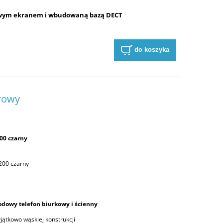
owym ekranem i wbudowaną bazą DECT
do koszyka
urowy
00 czarny
200 czarny
odowy telefon biurkowy i ścienny
jątkowo wąskiej konstrukcji