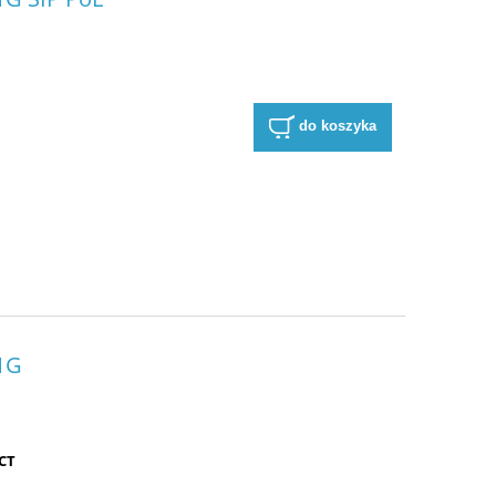
do koszyka
01G
ECT