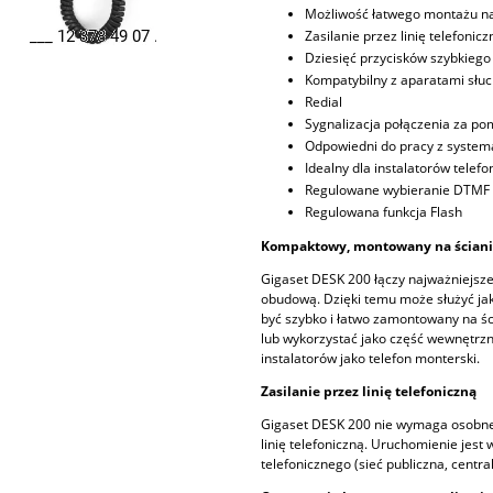
Możliwość łatwego montażu na
Zasilanie przez linię telefoni
Dziesięć przycisków szybkiego
Kompatybilny z aparatami słu
Redial
Sygnalizacja połączenia za p
Odpowiedni do pracy z system
Idealny dla instalatorów telef
Regulowane wybieranie DTMF 
Regulowana funkcja Flash
Kompaktowy, montowany na ściani
Gigaset DESK 200 łączy najważniejsze
obudową. Dzięki temu może służyć jak
być szybko i łatwo zamontowany na śc
lub wykorzystać jako część wewnętrzne
instalatorów jako telefon monterski.
Zasilanie przez linię telefoniczną
Gigaset DESK 200 nie wymaga osobneg
linię telefoniczną. Uruchomienie jest
telefonicznego (sieć publiczna, centra