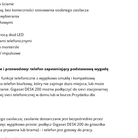
 ścianie
czną, bez konieczności stosowania osobnego zasilacza
 wybierania
chowymi
omocą diod LED
ami telefonicznymi
on monterski
/ impulsowe
e i przewodowy: telefon zapewniający podstawową wygodę
 funkcje telefoniczne z wyjątkowo smukłą i kompaktową
o telefon biurkowy, który nie zajmuje dużo miejsca, lub może
ianie. Gigaset DESK 200 można podłączyć do sieci stacjonarnej
j sieci telefonicznej w domu lub w biurze.Przydatku dla
o zasilacza; zasilanie dostarczane jest bezpośrednio przez
 więc wyjątkowo proste: podłącz Gigaset DESK 200 do gniazdka
la prywatna lub brama) - i telefon jest gotowy do pracy.