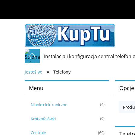
Instalacja i konfiguracja central telefoni
»
Jesteś w:
Telefony
Menu
Opcje
Nianie elektroniczne
(4)
Produ
Krótkofalówki
(9)
Centrale
(69)
Telef