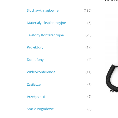
Słuchawki nagłowne
(135)
Materiały eksploatacyjne
(5)
Telefony Konferencyjne
(20)
Projektory
(17)
Domofony
(4)
Wideokonferencja
(11)
Zasilacze
(1)
Przełączniki
(5)
Stacje Pogodowe
(3)